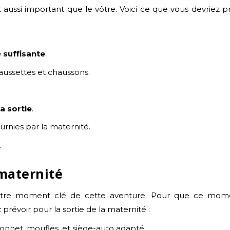
aussi important que le vôtre. Voici ce que vous devriez pré
 suffisante
.
haussettes et chaussons.
a sortie
.
fournies par la maternité.
é
.
 maternité
utre moment clé de cette aventure. Pour que ce mome
 prévoir pour la sortie de la maternité :
onnet, moufles, et siège-auto adapté.